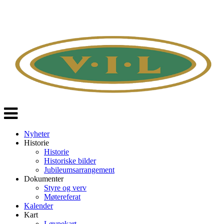
Veksle
navigasjon
Nyheter
Historie
Historie
Historiske bilder
Jubileumsarrangement
Dokumenter
Styre og verv
Møtereferat
Kalender
Kart
Løypekart