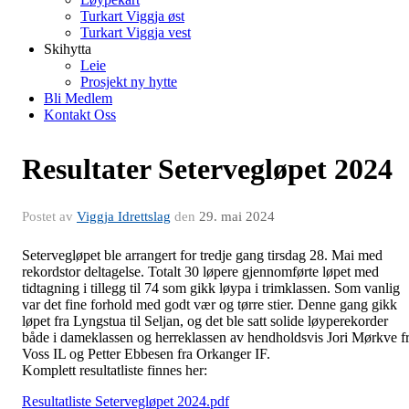
Turkart Viggja øst
Turkart Viggja vest
Skihytta
Leie
Prosjekt ny hytte
Bli Medlem
Kontakt Oss
Resultater Setervegløpet 2024
Postet av
Viggja Idrettslag
den
29. mai 2024
Setervegløpet ble arrangert for tredje gang tirsdag 28. Mai med
rekordstor deltagelse. Totalt 30 løpere gjennomførte løpet med
tidtagning i tillegg til 74 som gikk løypa i trimklassen. Som vanlig
var det fine forhold med godt vær og tørre stier. Denne gang gikk
løpet fra Lyngstua til Seljan, og det ble satt solide løyperekorder
både i dameklassen og herreklassen av hendholdsvis Jori Mørkve f
Voss IL og Petter Ebbesen fra Orkanger IF.
Komplett resultatliste finnes her:
Resultatliste Setervegløpet 2024.pdf