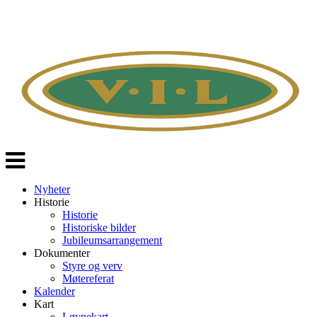
Veksle
navigasjon
Nyheter
Historie
Historie
Historiske bilder
Jubileumsarrangement
Dokumenter
Styre og verv
Møtereferat
Kalender
Kart
Løypekart