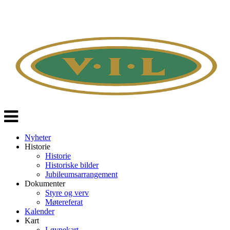
Veksle
navigasjon
Nyheter
Historie
Historie
Historiske bilder
Jubileumsarrangement
Dokumenter
Styre og verv
Møtereferat
Kalender
Kart
Løypekart