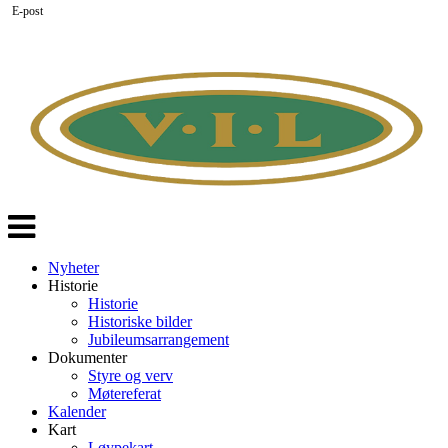
E-post
Veksle
navigasjon
Nyheter
Historie
Historie
Historiske bilder
Jubileumsarrangement
Dokumenter
Styre og verv
Møtereferat
Kalender
Kart
Løypekart