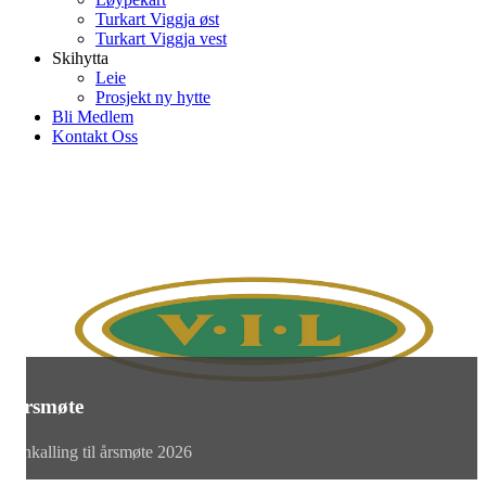
Turkart Viggja øst
Turkart Viggja vest
Skihytta
Leie
Prosjekt ny hytte
Bli Medlem
Kontakt Oss
Årsmøte
Innkalling til årsmøte 2026