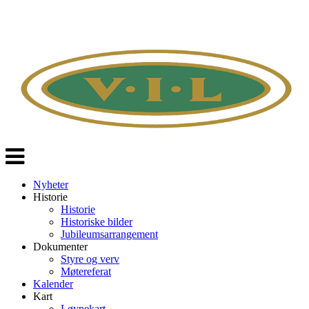
Veksle
navigasjon
Nyheter
Historie
Historie
Historiske bilder
Jubileumsarrangement
Dokumenter
Styre og verv
Møtereferat
Kalender
Kart
Løypekart